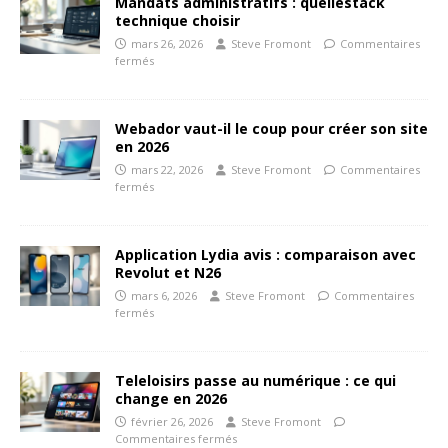
Mandats administratifs : quellestack
technique choisir
mars 26, 2026
Steve Fromont
Commentaires
fermés
Webador vaut-il le coup pour créer son site
en 2026
mars 22, 2026
Steve Fromont
Commentaires
fermés
Application Lydia avis : comparaison avec
Revolut et N26
mars 6, 2026
Steve Fromont
Commentaires
fermés
Teleloisirs passe au numérique : ce qui
change en 2026
février 26, 2026
Steve Fromont
Commentaires fermés