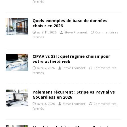
fermés
Quels exemples de base de données
choisir en 2026
avril 11, 2026
Steve Fromont
Commentaires
fermés
CIPAV vs SSI : quel régime choisir pour
votre activité web
avril 7, 2026
Steve Fromont
Commentaires
fermés
Paiement récurrent : Stripe vs PayPal vs
GoCardless en 2026
avril 3, 2026
Steve Fromont
Commentaires
fermés