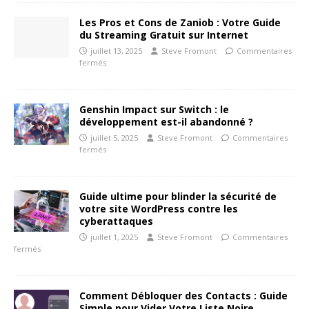
Les Pros et Cons de Zaniob : Votre Guide
du Streaming Gratuit sur Internet
juillet 13, 2025
Steve Fromont
Commentaires
fermés
Genshin Impact sur Switch : le
développement est-il abandonné ?
juillet 5, 2025
Steve Fromont
Commentaires
fermés
Guide ultime pour blinder la sécurité de
votre site WordPress contre les
cyberattaques
juillet 1, 2025
Steve Fromont
Commentaires
fermés
Comment Débloquer des Contacts : Guide
Simple pour Vider Votre Liste Noire