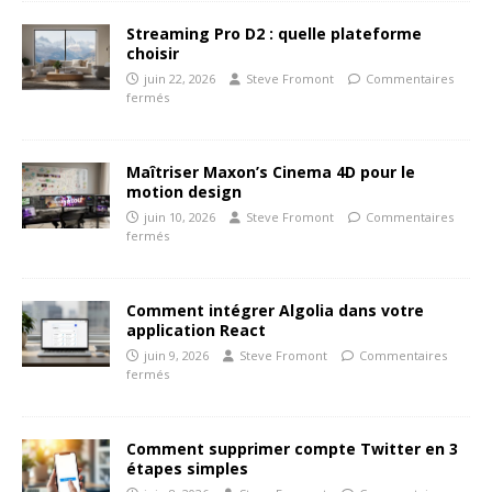
Streaming Pro D2 : quelle plateforme
choisir
juin 22, 2026
Steve Fromont
Commentaires
fermés
Maîtriser Maxon’s Cinema 4D pour le
motion design
juin 10, 2026
Steve Fromont
Commentaires
fermés
Comment intégrer Algolia dans votre
application React
juin 9, 2026
Steve Fromont
Commentaires
fermés
Comment supprimer compte Twitter en 3
étapes simples