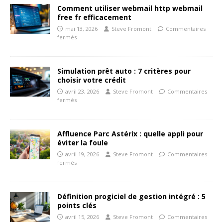
Comment utiliser webmail http webmail
free fr efficacement
mai 13, 2026
Steve Fromont
Commentaires
fermés
Simulation prêt auto : 7 critères pour
choisir votre crédit
avril 23, 2026
Steve Fromont
Commentaires
fermés
Affluence Parc Astérix : quelle appli pour
éviter la foule
avril 19, 2026
Steve Fromont
Commentaires
fermés
Définition progiciel de gestion intégré : 5
points clés
avril 15, 2026
Steve Fromont
Commentaires