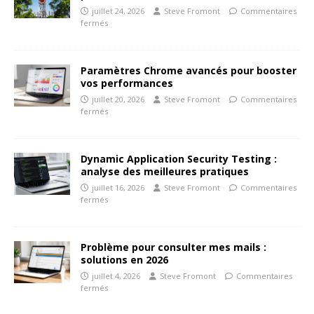
juillet 24, 2026
Steve Fromont
Commentaires
fermés
Paramètres Chrome avancés pour booster
vos performances
juillet 20, 2026
Steve Fromont
Commentaires
fermés
Dynamic Application Security Testing :
analyse des meilleures pratiques
juillet 16, 2026
Steve Fromont
Commentaires
fermés
Problème pour consulter mes mails :
solutions en 2026
juillet 4, 2026
Steve Fromont
Commentaires
fermés