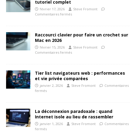
tutoriel complet
février 17, 2026
Steve Fromont
Commentaires fermés
Raccourci clavier pour faire un crochet sur
Mac en 2026
février 15, 2026
Steve Fromont
Commentaires fermés
Tier list navigateurs web : performances
et vie privée comparées
janvier 2, 2026
Steve Fromont
Commentaires
fermés
La déconnexion paradoxale : quand
Internet isole au lieu de rassembler
janvier 1, 2026
Steve Fromont
Commentaires
fermés