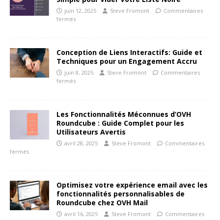
juin 12, 2025
Steve Fromont
Commentaires
fermés
Conception de Liens Interactifs: Guide et
Techniques pour un Engagement Accru
juin 8, 2025
Steve Fromont
Commentaires
fermés
Les Fonctionnalités Méconnues d’OVH
Roundcube : Guide Complet pour les
Utilisateurs Avertis
avril 28, 2025
Steve Fromont
Commentaires
fermés
Optimisez votre expérience email avec les
fonctionnalités personnalisables de
Roundcube chez OVH Mail
avril 16, 2025
Steve Fromont
Commentaires