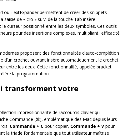
ed ou TextExpander permettent de créer des snippets
la saisie de « cro » suivi de la touche Tab insère
le curseur positionné entre les deux symboles. Ces outils
eurs pour des insertions complexes, multipliant l’efficacité
 modernes proposent des fonctionnalités d’auto-complétion
isie d’un crochet ouvrant insère automatiquement le crochet
ur entre les deux. Cette fonctionnalité, appelée bracket
ccélère la programmation.
ui transforment votre
lection impressionnante de raccourcis clavier qui
a touche Commande (⌘), emblématique des Mac depuis leurs
rcis.
Commande + C
pour copier,
Commande + V
pour
t la triade fondamentale que tout utilisateur maîtrise