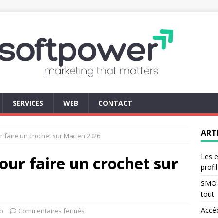
SERVICES
WEB
CONTACT
ART
ur faire un crochet sur Mac en 2026
Les e
our faire un crochet sur
profi
SMO d
tout
Accé
b
Commentaires fermés