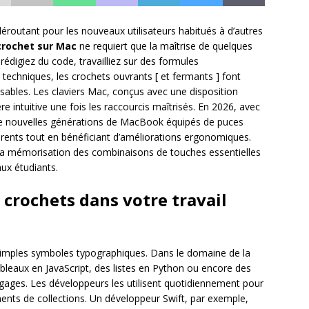
éroutant pour les nouveaux utilisateurs habitués à d’autres
crochet sur Mac
ne requiert que la maîtrise de quelques
digiez du code, travailliez sur des formules
chniques, les crochets ouvrants [ et fermants ] font
sables. Les claviers Mac, conçus avec une disposition
e intuitive une fois les raccourcis maîtrisés. En 2026, avec
 de nouvelles générations de MacBook équipés de puces
érents tout en bénéficiant d’améliorations ergonomiques.
t la mémorisation des combinaisons de touches essentielles
aux étudiants.
 crochets dans votre travail
simples symboles typographiques. Dans le domaine de la
ableaux en JavaScript, des listes en Python ou encore des
ages. Les développeurs les utilisent quotidiennement pour
ents de collections. Un développeur Swift, par exemple,