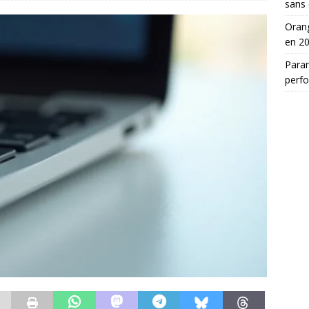
sans 
Orang
en 2
Para
perf