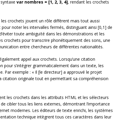
 syntaxe
var nombres = [1, 2, 3, 4]
, rendant les crochets
les crochets jouent un rôle différent mais tout aussi
our noter les intervalles fermés, distinguant ainsi [0,1] de
 d’éviter toute ambiguïté dans les démonstrations et les
nt les crochets pour transcrire phonétiquement des sons, une
munication entre chercheurs de différentes nationalités.
 également appel aux crochets. Lorsqu’une citation
ion pour s’intégrer grammaticalement dans un texte, les
e. Par exemple : « Il [le directeur] a approuvé le projet
e la citation originale tout en permettant sa compréhension
ent les crochets dans les attributs HTML et les sélecteurs
de cibler tous les liens externes, démontrant l’importance
ternet modernes. Les éditeurs de texte enrichi, les systèmes
entation technique intègrent tous ces caractères dans leur