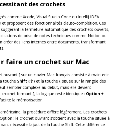
écessitant des crochets
és comme Xcode, Visual Studio Code ou IntelliJ IDEA
et proposent des fonctionnalités d’auto-complétion. Ces
 en suggérant la fermeture automatique des crochets ouverts,
applications de prise de notes techniques comme Notion ou
ur créer des liens internes entre documents, transformant
ts.
 faire un crochet sur Mac
 ouvrant [ sur un clavier Mac français consiste à maintenir
la touche
Shift (⇧)
et la touche
(
située sur la rangée des
peut sembler complexe au début, mais elle devient
 crochet fermant ], la logique reste identique :
Option +
acilite la mémorisation.
américaine, la procédure diffère légèrement. Les crochets
ption : le crochet ouvrant s’obtient avec la touche située à
rmant nécessite l’ajout de la touche Shift. Cette différence