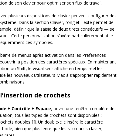
tion de son clavier pour optimiser son flux de travail.
 avec plusieurs dispositions de clavier peuvent configurer des
Système. Dans la section Clavier, l’onglet Texte permet de
mple, définir que la saisie de deux tirets consécutifs — se
nt. Cette personnalisation s’avère particulièrement utile
 fréquemment ces symboles.
la barre de menus après activation dans les Préférences
écouvrir la position des caractères spéciaux. En maintenant
on ou Shift, le visualiseur affiche en temps réel les
aide les nouveaux utilisateurs Mac à s’approprier rapidement
 combinaisons.
l’insertion de crochets
e + Contrôle + Espace
, ouvre une fenêtre complète de
ation, tous les types de crochets sont disponibles :
rochets doubles ⟦⟧. Un double-clic insère le caractère
hode, bien que plus lente que les raccourcis clavier,
es rares.