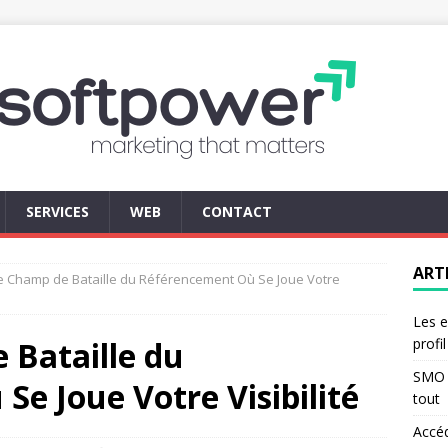
SERVICES
WEB
CONTACT
ART
Le Champ de Bataille du Référencement Où Se Joue Votre
Les e
 Bataille du
profi
SMO d
e Joue Votre Visibilité
tout
Accé