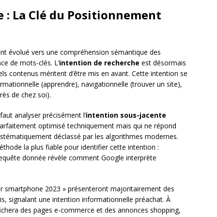
e : La Clé du Positionnement
ont évolué vers une compréhension sémantique des
ce de mots-clés. L’
intention de recherche
est désormais
s contenus méritent d’être mis en avant. Cette intention se
ormationnelle (apprendre), navigationnelle (trouver un site),
rès de chez soi).
faut analyser précisément l’
intention sous-jacente
parfaitement optimisé techniquement mais qui ne répond
a systématiquement déclassé par les algorithmes modernes.
hode la plus fiable pour identifier cette intention :
requête donnée révèle comment Google interprète
r smartphone 2023 » présenteront majoritairement des
s, signalant une intention informationnelle préachat. À
 affichera des pages e-commerce et des annonces shopping,