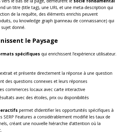
 vers le bas de la page, demeurent le
socle fondamental
 un titre (title tag), une URL et une meta-description qui
onction de la requête, des éléments enrichis peuvent
produits, ou knowledge graph (panneau de connaissance) qui
n sujet donné.
inissent le Paysage
ormats spécifiques
qui enrichissent l’expérience utilisateur.
 extrait et présente directement la réponse à une question
nt des questions connexes et leurs réponses
les commerces locaux avec carte interactive
ésultats avec des étoiles, prix ou disponibilités
eractifs
permet d’identifier les opportunités spécifiques à
 des SERP Features a considérablement modifié les taux de
nels, créant une nouvelle hiérarchie d’attention où la
.