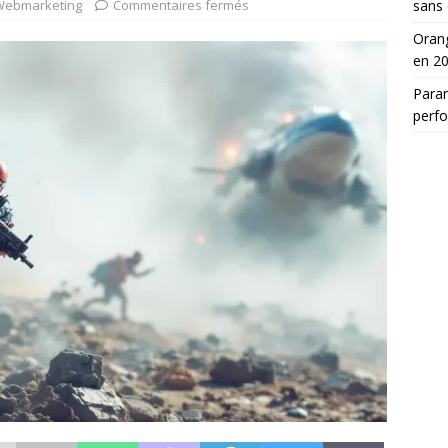
Webmarketing
Commentaires fermés
sans 
Orang
en 2
Para
perf