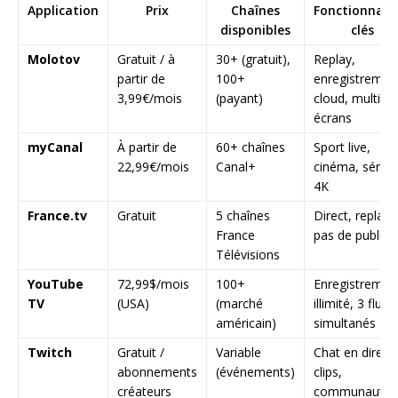
Application
Prix
Chaînes
Fonctionnalit
disponibles
clés
Molotov
Gratuit / à
30+ (gratuit),
Replay,
partir de
100+
enregistremen
3,99€/mois
(payant)
cloud, multi-
écrans
myCanal
À partir de
60+ chaînes
Sport live,
22,99€/mois
Canal+
cinéma, séries
4K
France.tv
Gratuit
5 chaînes
Direct, replay,
France
pas de publicit
Télévisions
YouTube
72,99$/mois
100+
Enregistremen
TV
(USA)
(marché
illimité, 3 flux
américain)
simultanés
Twitch
Gratuit /
Variable
Chat en direct,
abonnements
(événements)
clips,
créateurs
communauté