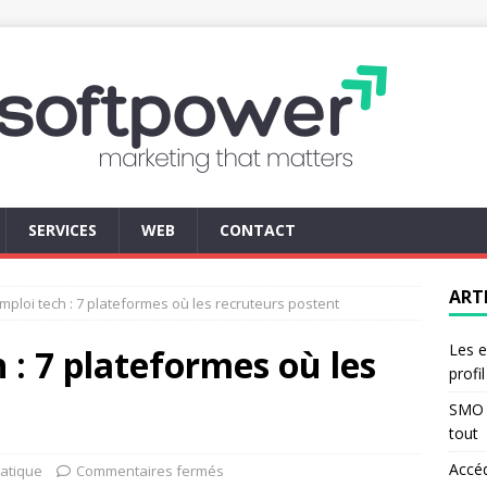
SERVICES
WEB
CONTACT
ART
mploi tech : 7 plateformes où les recruteurs postent
Les e
 : 7 plateformes où les
profi
t
SMO d
tout
Accé
atique
Commentaires fermés