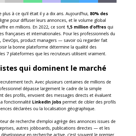
s à ce qu’il était il y a dix ans. Aujourd’hui,
80% des
igne pour diffuser leurs annonces, et le volume global
ffre en millions. En 2022, ce sont
1,5 million d’offres
qui
es françaises et internationales. Pour les professionnels du
s, DevOps, product managers — savoir où regarder fait
hoisir la bonne plateforme détermine la qualité des
des 7 plateformes que les recruteurs utilisent vraiment.
istes qui dominent le marché
recrutement tech. Avec plusieurs centaines de millions de
fessionnel dépasse largement le cadre de la simple
nt des profils, envoient des messages directs et évaluent
a fonctionnalité
LinkedIn Jobs
permet de cibler des profils
étences déclarées ou la localisation géographique.
oteur de recherche d’emploi agrège des annonces issues de
eprises, autres jobboards, publications directes — et les
n développeur en recherche active, c’est souvent le premier