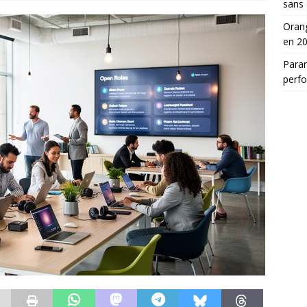
sans 
Orang
en 2
Para
perf