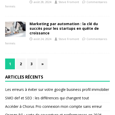
août 28, 2024
Steve Fromont
Commentaires
fermés
Marketing par automation : la clé du
succès pour les startups en quête de
croissance
août 24, 2024
Steve Fromont
Commentaires
fermés
1
2
3
»
ARTICLES RÉCENTS
Les erreurs à éviter sur votre google business profil immobilier
SMO def et SEO : les différences qui changent tout
Accéder à Chorus Pro connexion mon compte sans erreur
Orange 5G : carte de couverture et performances en 2026