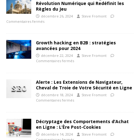
Révolution Numérique qui Redéfinit les
Règles du Jeu
décembre 26, 2024
Steve Fromont
Commentaires fermés
Growth hacking en B2B : stratégies
avancées pour 2024
décembre 22, 2024
Steve Fromont
Commentaires fermés
Alerte : Les Extensions de Navigateur,
Cheval de Troie de Votre Sécurité en Ligne
décembre 18, 2024
Steve Fromont
Commentaires fermés
Décryptage des Comportements d’Achat
en Ligne : L’Ère Post-Cookies
décembre 14, 2024
Steve Fromont
Commentaires fermés