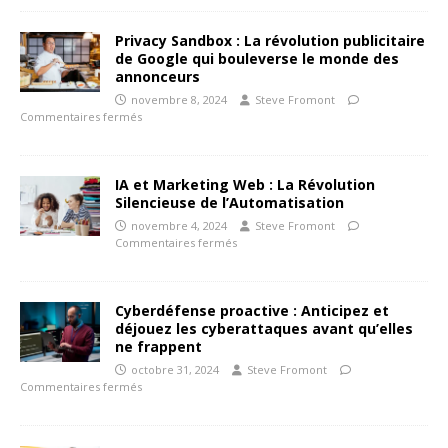
Privacy Sandbox : La révolution publicitaire
de Google qui bouleverse le monde des
annonceurs
novembre 8, 2024
Steve Fromont
Commentaires fermés
IA et Marketing Web : La Révolution
Silencieuse de l’Automatisation
novembre 4, 2024
Steve Fromont
Commentaires fermés
Cyberdéfense proactive : Anticipez et
déjouez les cyberattaques avant qu’elles
ne frappent
octobre 31, 2024
Steve Fromont
Commentaires fermés