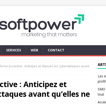
SERVICES
WEB
CONTACT
ART
ense proactive : Anticipez et déjouez les cyberattaques avant
Les e
tive : Anticipez et
profi
SMO d
ttaques avant qu’elles ne
tout
Accé