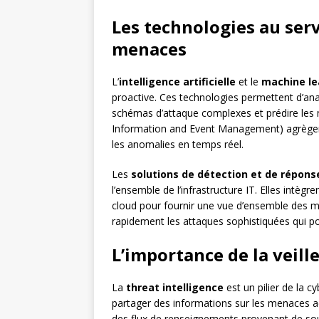
Les technologies au serv
menaces
L’
intelligence artificielle
et le
machine le
proactive. Ces technologies permettent d’an
schémas d’attaque complexes et prédire le
Information and Event Management) agrègent 
les anomalies en temps réel.
Les
solutions de détection et de répon
l’ensemble de l’infrastructure IT. Elles intè
cloud pour fournir une vue d’ensemble des me
rapidement les attaques sophistiquées qui pou
L’importance de la veill
La
threat intelligence
est un pilier de la c
partager des informations sur les menaces act
des flux de renseignements provenant de sou