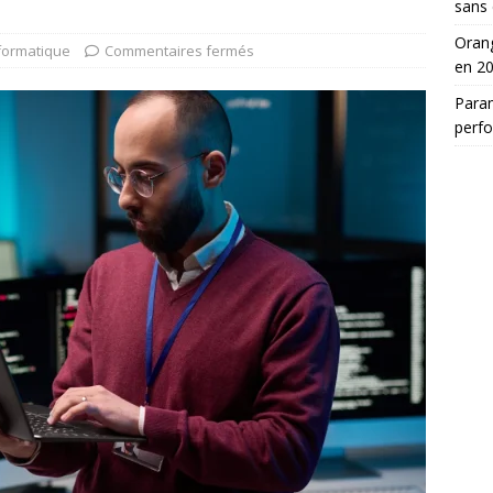
sans 
Orang
formatique
Commentaires fermés
en 2
Para
perf