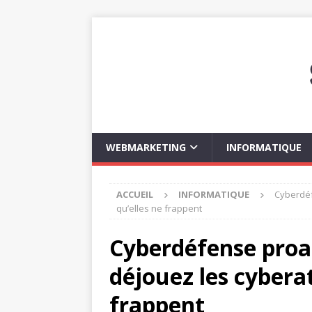
WEBMARKETING
INFORMATIQUE
ACCUEIL
INFORMATIQUE
Cyberdéf
qu’elles ne frappent
Cyberdéfense proac
déjouez les cybera
frappent