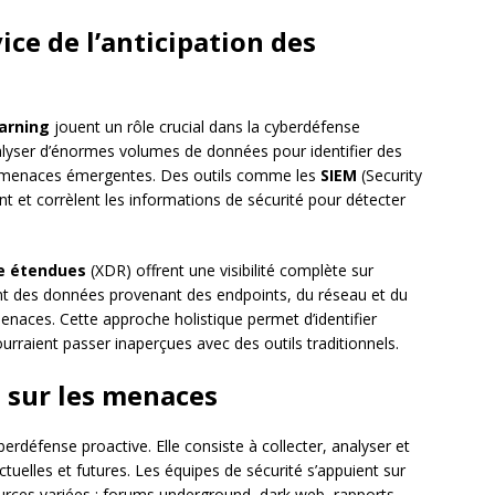
ice de l’anticipation des
arning
jouent un rôle crucial dans la cyberdéfense
alyser d’énormes volumes de données pour identifier des
s menaces émergentes. Des outils comme les
SIEM
(Security
et corrèlent les informations de sécurité pour détecter
se étendues
(XDR) offrent une visibilité complète sur
grent des données provenant des endpoints, du réseau et du
naces. Cette approche holistique permet d’identifier
rraient passer inaperçues avec des outils traditionnels.
e sur les menaces
yberdéfense proactive. Elle consiste à collecter, analyser et
uelles et futures. Les équipes de sécurité s’appuient sur
rces variées : forums underground, dark web, rapports