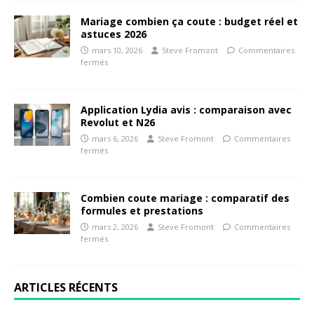
Mariage combien ça coute : budget réel et
astuces 2026
mars 10, 2026
Steve Fromont
Commentaires
fermés
Application Lydia avis : comparaison avec
Revolut et N26
mars 6, 2026
Steve Fromont
Commentaires
fermés
Combien coute mariage : comparatif des
formules et prestations
mars 2, 2026
Steve Fromont
Commentaires
fermés
ARTICLES RÉCENTS