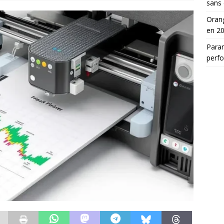
sans 
Orang
en 2
Para
perf