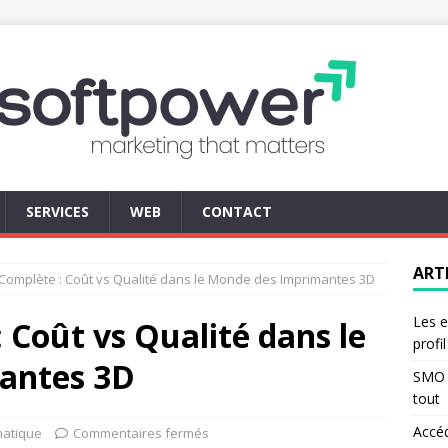
SERVICES
WEB
CONTACT
ART
Complète : Coût vs Qualité dans le Monde des Imprimantes 3D
Les e
 Coût vs Qualité dans le
profi
antes 3D
SMO d
tout
Accé
matique
Commentaires fermés