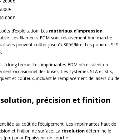
– 2000€
 5000€
500 000€
 coûts d’exploitation. Les
matériaux d’impression
cative. Les filaments FDM sont relativement bon marché
ialisées peuvent coûter jusqu’à 300€/litre. Les poudres SLS
g.
oût à long terme. Les imprimantes FDM nécessitent un
cement occasionnel des buses. Les systèmes SLA et SLS,
équent et coûteux, incluant le remplacement de lasers ou de
solution, précision et finition
ent liée au coût de l’équipement. Les imprimantes haut de
sion et finition de surface. La
résolution
détermine le
s (µm) pour l’épaisseur de couche :