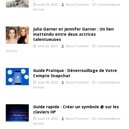
août 26, 2025
Steve Fromont
Commentaires
fermés
Julia Garner et Jennifer Garner : Un lien
inattendu entre deux actrices
talentueuses
août 22, 2025
Steve Fromont
Commentaires
fermés
Guide Pratique : Déverrouillage de Votre
Compte Snapchat
août 18, 2025
Steve Fromont
Commentaires
fermés
Guide rapide : Créer un symbole @ sur les
claviers HP
août 14, 2025
Steve Fromont
Commentaires
fermés