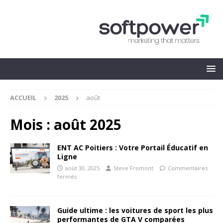
ACCUEIL
2025
août
Mois :
août 2025
ENT AC Poitiers : Votre Portail Éducatif en
Ligne
août 30, 2025
Steve Fromont
Commentaires
fermés
Guide ultime : les voitures de sport les plus
performantes de GTA V comparées